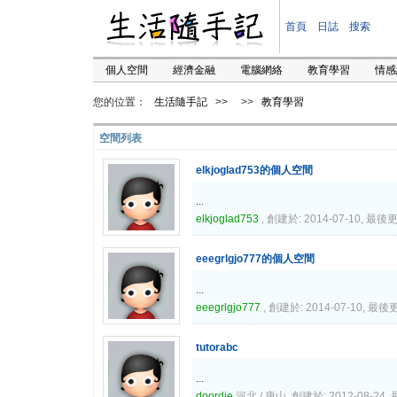
首頁
日誌
搜索
個人空間
經濟金融
電腦網絡
教育學習
情感
您的位置：
生活隨手記
>>
>>
教育學習
空間列表
elkjoglad753的個人空間
...
elkjoglad753
, 創建於: 2014-07-10, 最後更
eeegrlgjo777的個人空間
...
eeegrlgjo777
, 創建於: 2014-07-10, 最後更
tutorabc
...
doordie
河北 / 唐山, 創建於: 2012-08-24, 