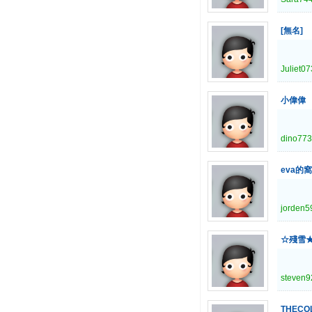
[無名]
Juliet0
小偉偉
dino77
eva的
jorden5
☆殘雪
steven9
THECO