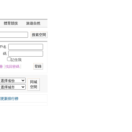
體育競技
旅遊自然
搜索空間
戶名
 碼
記住我
登錄
冊
找回密碼
同城
空間
周更新排行榜