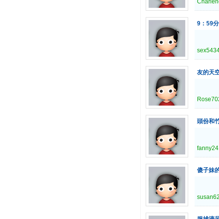
Charle
9：59
sex543
友的天
Rose70
頭份和
fanny2
傻子妹
susan6
服雄滴