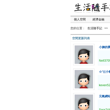
個人空間
經濟金融
您的位置：
生活隨手記
>>
空間更新列表
小朒的
Nell370
☆°{{小
keven5
元氣網
Sara74