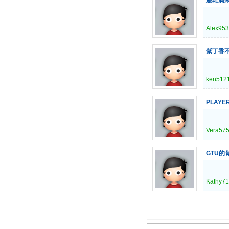
Alex95
紫丁香
ken512
PLAY
Vera57
GTU的
Kathy7