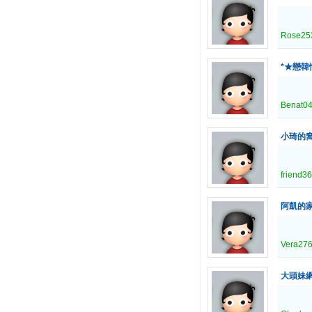
Rose25
*★戀韓
Benat0
小琦的
friend3
阿凱的
Vera27
大頭妹