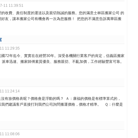
-11 11:39:51
理的收費、責任制度的運送以及親切熱誠的服務。您的滿意士林區搬家公司 的
朋好友，讓本搬家公司有機會再一次為您服務！ 把您的不滿意告訴萬華區搬
富
1 11:29:35
國72年迄今、實實在在經營30年。深受各機關行業客戶的肯定，信義區搬家
輛、派車迅速、搬家師傅素質優良、服務親切、不亂加價，工作經驗豐富可靠。
1 11:24:14
上沒有放價格表呢？價格會是浮動的嗎？ Ａ：康福的價格是有標準算式的，
以我們建議客戶直接打到我們公司詢問搬運價格，價格才精準。 Ｑ：什麼是
1 11:08:06