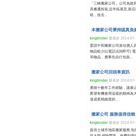
「三峽搬家公司」公司為政
具搬遷拆裝,近年拓展至,新
統，捨去...
本搬家公司秉持認真負
kingbroder
發表於 2014-07-1
委請中和搬家公司派估價人員
物品較少以電話洽詢即可) 
等物品，應事先自行包裝...
搬家公司回頭車資訊
kingbroder
發表於 2014-07-1
累積十數年工作經驗，讓泰
希望有機會用這樣的精神為
達成更精緻度的...
搬家公司 服務值得信賴
kingbroder
發表於 2014-07-1
提供土城市地區搬家服務,
司大師,經驗豐富，免費到