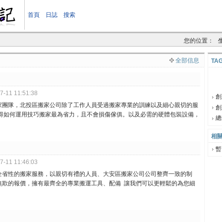
首頁
日誌
搜索
您的位置：
全部信息
TA
-11 11:51:38
創
家團隊，北投區搬家公司除了工作人員受過搬家專業的訓練以及細心親切的服
創
懂得如何運用技巧搬家最為省力，且不會損傷傢俱。以及必需的硬體包裝設備，
3
總
相關
暫
-11 11:46:03
全省性的搬家服務，以親切有禮的人員、大安區搬家公司公司整齊一致的制
無欺的報價，擁有最齊全的專業搬運工具、配備 讓我們可以更輕鬆的為您細