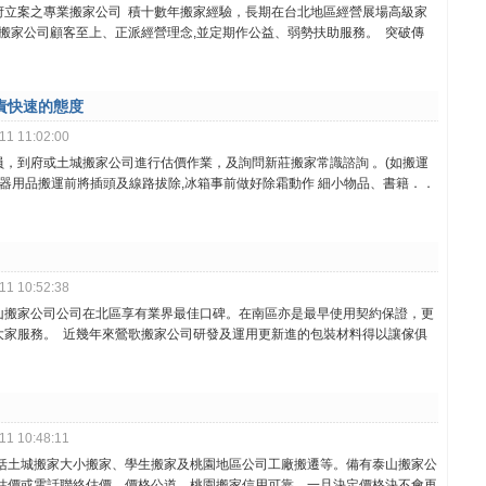
府立案之專業搬家公司 積十數年搬家經驗，長期在台北地區經營展場高級家
店搬家公司顧客至上、正派經營理念,並定期作公益、弱勢扶助服務。 突破傳
責快速的態度
1 11:02:00
，到府或土城搬家公司進行估價作業，及詢問新莊搬家常識諮詢 。(如搬運
電器用品搬運前將插頭及線路拔除,冰箱事前做好除霜動作 細小物品、書籍．．
1 10:52:38
山搬家公司公司在北區享有業界最佳口碑。在南區亦是最早使用契約保證，更
大家服務。 近幾年來鶯歌搬家公司研發及運用更新進的包裝材料得以讓傢俱
1 10:48:11
包括土城搬家大小搬家、學生搬家及桃園地區公司工廠搬遷等。備有泰山搬家公
府估價或電話聯絡估價、價格公道，桃園搬家信用可靠，一旦決定價格決不會再