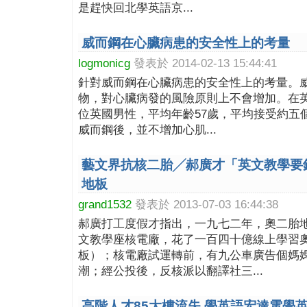
是趕快回北學英語京...
威而鋼在心臟病患的安全性上的考量
logmonicg
發表於 2014-02-13 15:44:41
針對威而鋼在心臟病患的安全性上的考量。
物，對心臟病發的風險原則上不會增加。在
位英國男性，平均年齡57歲，平均接受約五
威而鋼後，並不增加心肌...
藝文界抗核二胎╱郝廣才「英文教學要
地板
grand1532
發表於 2013-07-03 16:44:38
郝廣打工度假才指出，一九七二年，奧二胎
文教學座核電廠，花了一百四十億線上學習
板）；核電廠試運轉前，有九公車廣告個媽
潮；經公投後，反核派以翻譯社三...
高階人才85大樓流失 學英語宏達電學