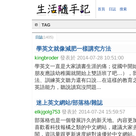
首頁
日誌
搜索
TAG
日誌
(1405)
學英文就像減肥一樣講究方法
kingbroder
發表於 2014-07-28 10:51:00
學英文一直是大家讀書生涯的痛；從國中開
朋友應該幼稚園就開始上雙語班了吧…），
法、訓練英文聽力還有口說…在這樣的教育
英語能力，聽說讀寫沒問題...
迷上英文網站/部落格/雜誌
elkjgolg753
發表於 2014-07-24 15:59:57
部落格也是一個發展許久的新天地。內容更
喜歡看科技報橘之類的中文網站，建議大家
閱，資訊量跟更新速度絕對遠優於中文網站